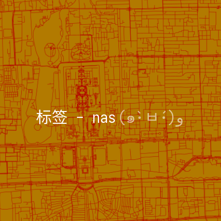
标签 - nas
(๑•̀ㅂ•́)و