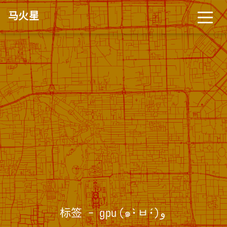
马火星
标签 - gpu
(๑•̀ㅂ•́)و