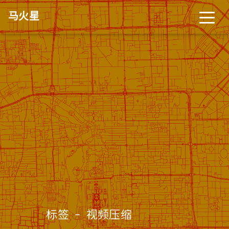
马火星
标签 - 视频压缩
(๑•̀ㅂ•́)و