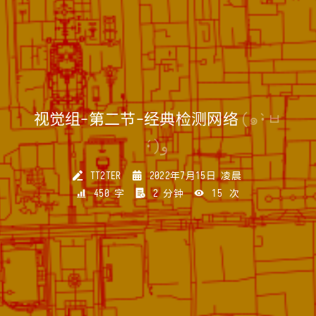
视觉组-第二节-经典检测网络
(๑•̀ㅂ
•́)و
TT2TER
2022年7月15日 凌晨
450 字
2 分钟
15
次