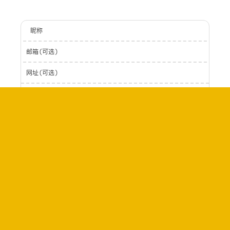
昵称
邮箱(可选)
网址(可选)
登录
提交
0
字
评论