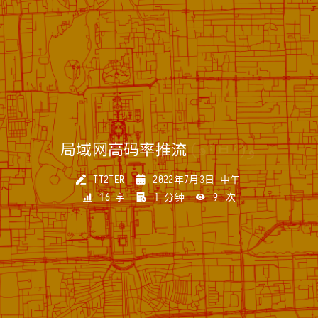
局域网高码率推流
(๑•̀ㅂ•́)و
TT2TER
2022年7月3日 中午
16 字
1 分钟
9
次